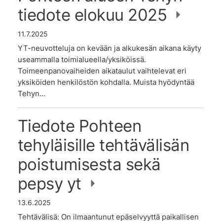
tiedote elokuu 2025
11.7.2025
YT-neuvotteluja on kevään ja alkukesän aikana käyty
useammalla toimialueella/yksiköissä.
Toimeenpanovaiheiden aikataulut vaihtelevat eri
yksiköiden henkilöstön kohdalla. Muista hyödyntää
Tehyn…
Tiedote Pohteen
tehyläisille tehtävälisän
poistumisesta sekä
pepsy yt
13.6.2025
Tehtävälisä: On ilmaantunut epäselvyyttä paikallisen