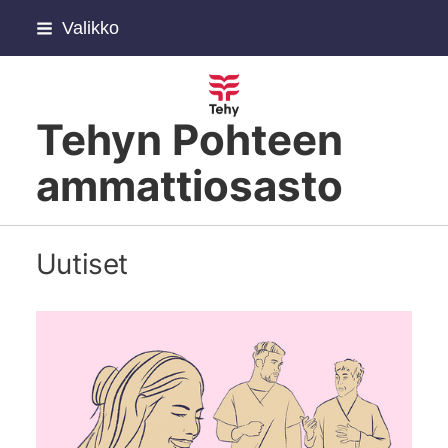
Siirry
Valikko
sivun
sisältöön
Tehyn Pohteen
ammattiosasto
Uutiset