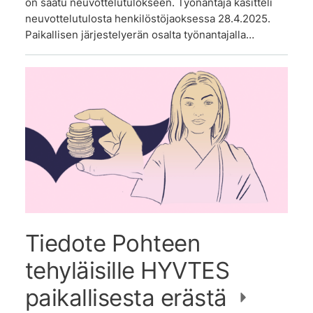
on saatu neuvottelutulokseen. Työnantaja käsitteli
neuvottelutulosta henkilöstöjaoksessa 28.4.2025.
Paikallisen järjestelyerän osalta työnantajalla…
Tiedote Pohteen
tehyläisille HYVTES
paikallisesta erästä