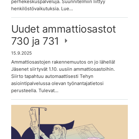
perhekeskuspalveluja. Suunnitelmiin liittyy
henkilöstövaikutuksia. Lue…
Uudet ammattiosastot
730 ja 731
15.9.2025
Ammattiosastojen rakennemuutos on jo lähellä!
Jäsenet siirtyvät 1.10. uusiin ammattiosastoihin.
Siirto tapahtuu automaattisesti Tehyn
asiointipalvelussa olevan työnantajatietosi
perusteella. Tulevat…