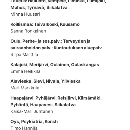
Lakeus: Hailuoto, Kempele, Liminka, Lumijoki,
Muhos, Tyrnävä; Siikalatva
Minna Huusari
Koillismaa: Taivalkoski, Kuusamo
Sanna Ronkainen
Oulu, Perhe- ja sos.palv.; Terveyden ja
sairaanhoidon palv.; Kuntoutuksen aluepalv.
Sirpa Marttila
Kalajoki, Merijärvi, Oulainen, Oulaskangas
Emma Heikkilä
Alavieska, Sievi, Nivala, Ylivieska
Mari Markkula
Haapajärvi, Pyhäjärvi, Reisjärvi, Kärsämäki,
Pyhäntä, Haapavesi, Siikalatva
Kaisa-Mari Juntunen
Oys, Psykiatria, Konsti
Timo Hannila