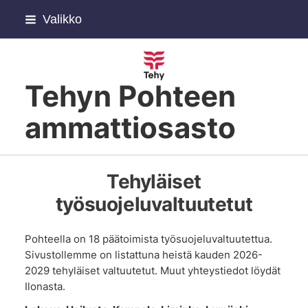
Siirry
Valikko
sivun
sisältöön
Tehyn Pohteen
ammattiosasto
Tehyläiset
työsuojeluvaltuutetut
Pohteella on 18 päätoimista työsuojeluvaltuutettua.
Sivustollemme on listattuna heistä kauden 2026-
2029 tehyläiset valtuutetut. Muut yhteystiedot löydät
Ilonasta.