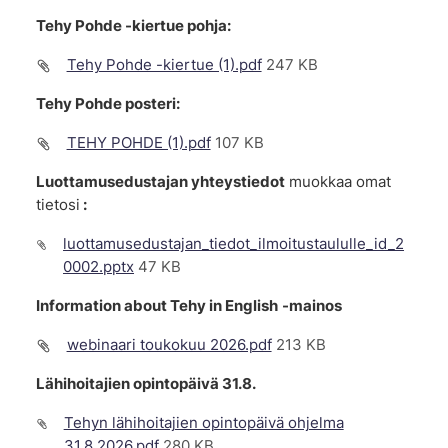
Tehy Pohde -kiertue pohja:
Tehy Pohde -kiertue (1).pdf
247 KB
Tehy Pohde posteri:
TEHY POHDE (1).pdf
107 KB
Luottamusedustajan yhteystiedot
muokkaa omat
tietosi
:
luottamusedustajan_tiedot_ilmoitustaululle_id_2
0002.pptx
47 KB
Information about Tehy in English
-mainos
webinaari toukokuu 2026.pdf
213 KB
Lähihoitajien opintopäivä 31.8.
Tehyn lähihoitajien opintopäivä ohjelma
31.8.2026.pdf
280 KB