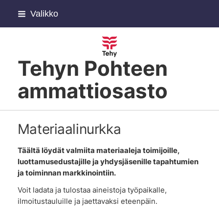
Siirry
Valikko
sivun
sisältöön
Tehyn Pohteen
ammattiosasto
Materiaalinurkka
Täältä löydät valmiita materiaaleja toimijoille,
luottamusedustajille ja yhdysjäsenille tapahtumien
ja toiminnan markkinointiin.
Voit ladata ja tulostaa aineistoja työpaikalle,
ilmoitustauluille ja jaettavaksi eteenpäin.