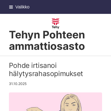
Siirry
Valikko
sivun
sisältöön
Tehyn Pohteen
ammattiosasto
Pohde irtisanoi
hälytysrahasopimukset
31.10.2025