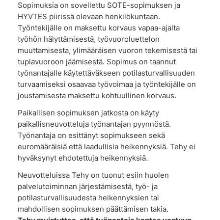
Sopimuksia on sovellettu SOTE-sopimuksen ja
HYVTES piirissä olevaan henkilökuntaan.
Työntekijälle on maksettu korvaus vapaa-ajalta
työhön hälyttämisestä, työvuoroluettelon
muuttamisesta, ylimääräisen vuoron tekemisestä tai
tuplavuoroon jäämisestä. Sopimus on taannut
työnantajalle käytettäväkseen potilasturvallisuuden
turvaamiseksi osaavaa työvoimaa ja työntekijälle on
joustamisesta maksettu kohtuullinen korvaus.
Paikallisen sopimuksen jatkosta on käyty
paikallisneuvotteluja työnantajan pyynnöstä.
Työnantaja on esittänyt sopimukseen sekä
euromääräisiä että laadullisia heikennyksiä. Tehy ei
hyväksynyt ehdotettuja heikennyksiä.
Neuvotteluissa Tehy on tuonut esiin huolen
palvelutoiminnan järjestämisestä, työ- ja
potilasturvallisuudesta heikennyksien tai
mahdollisen sopimuksen päättämisen takia.