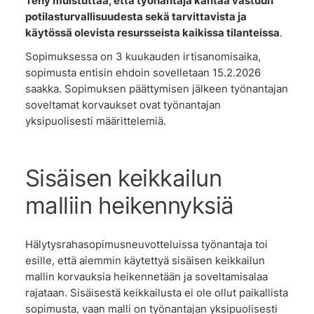
Tehy muistuttaa, että työnantaja kantaa vastuun
potilasturvallisuudesta sekä tarvittavista ja
käytössä olevista resursseista kaikissa tilanteissa
.
Sopimuksessa on 3 kuukauden irtisanomisaika,
sopimusta entisin ehdoin sovelletaan 15.2.2026
saakka. Sopimuksen päättymisen jälkeen työnantajan
soveltamat korvaukset ovat työnantajan
yksipuolisesti määrittelemiä.
Sisäisen keikkailun
malliin heikennyksiä
Hälytysrahasopimusneuvotteluissa työnantaja toi
esille, että aiemmin käytettyä sisäisen keikkailun
mallin korvauksia heikennetään ja soveltamisalaa
rajataan. Sisäisestä keikkailusta ei ole ollut paikallista
sopimusta, vaan malli on työnantajan yksipuolisesti