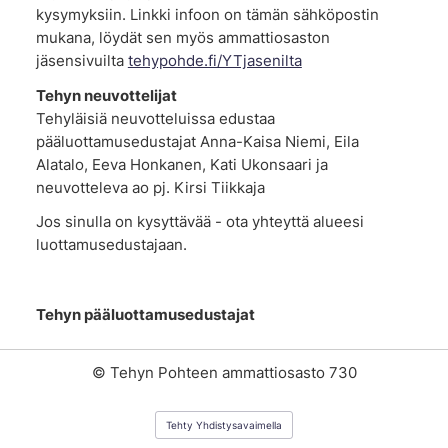
kysymyksiin. Linkki infoon on tämän sähköpostin
mukana, löydät sen myös ammattiosaston
jäsensivuilta
tehypohde.fi/YTjasenilta
Tehyn neuvottelijat
Tehyläisiä neuvotteluissa edustaa
pääluottamusedustajat Anna-Kaisa Niemi, Eila
Alatalo, Eeva Honkanen, Kati Ukonsaari ja
neuvotteleva ao pj. Kirsi Tiikkaja
Jos sinulla on kysyttävää - ota yhteyttä alueesi
luottamusedustajaan.
Tehyn pääluottamusedustajat
©
Tehyn Pohteen ammattiosasto 730
Tehty Yhdistysavaimella