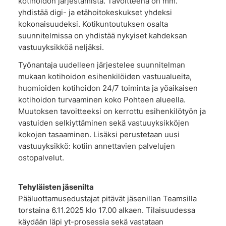
kotihoidon järjestämistä. Tavoitteena on mm.
yhdistää digi- ja etähoitokeskukset yhdeksi
kokonaisuudeksi. Kotikuntoutuksen osalta
suunnitelmissa on yhdistää nykyiset kahdeksan
vastuuyksikköä neljäksi.
Työnantaja uudelleen järjestelee suunnitelman
mukaan kotihoidon esihenkilöiden vastuualueita,
huomioiden kotihoidon 24/7 toiminta ja yöaikaisen
kotihoidon turvaaminen koko Pohteen alueella.
Muutoksen tavoitteeksi on kerrottu esihenkilötyön ja
vastuiden selkiyttäminen sekä vastuuyksikköjen
kokojen tasaaminen. Lisäksi perustetaan uusi
vastuuyksikkö: kotiin annettavien palvelujen
ostopalvelut.
Tehyläisten jäsenilta
Pääluottamusedustajat pitävät jäsenillan Teamsilla
torstaina 6.11.2025 klo 17.00 alkaen. Tilaisuudessa
käydään läpi yt-prosessia sekä vastataan