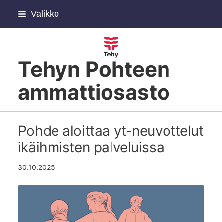
Siirry
Valikko
sivun
sisältöön
Tehyn Pohteen
ammattiosasto
Pohde aloittaa yt-neuvottelut
ikäihmisten palveluissa
30.10.2025