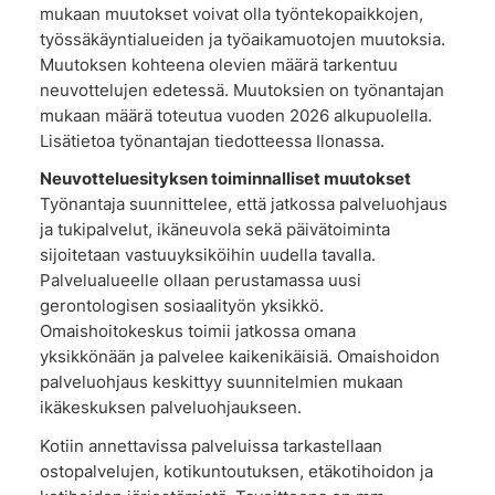
mukaan muutokset voivat olla työntekopaikkojen,
työssäkäyntialueiden ja työaikamuotojen muutoksia.
Muutoksen kohteena olevien määrä tarkentuu
neuvottelujen edetessä. Muutoksien on työnantajan
mukaan määrä toteutua vuoden 2026 alkupuolella.
Lisätietoa työnantajan tiedotteessa Ilonassa.
Neuvotteluesityksen toiminnalliset muutokset
Työnantaja suunnittelee, että jatkossa palveluohjaus
ja tukipalvelut, ikäneuvola sekä päivätoiminta
sijoitetaan vastuuyksiköihin uudella tavalla.
Palvelualueelle ollaan perustamassa uusi
gerontologisen sosiaalityön yksikkö.
Omaishoitokeskus toimii jatkossa omana
yksikkönään ja palvelee kaikenikäisiä. Omaishoidon
palveluohjaus keskittyy suunnitelmien mukaan
ikäkeskuksen palveluohjaukseen.
Kotiin annettavissa palveluissa tarkastellaan
ostopalvelujen, kotikuntoutuksen, etäkotihoidon ja