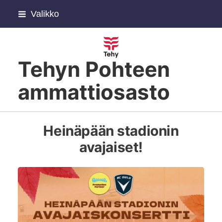
Siirry
Valikko
sivun
sisältöön
Tehyn Pohteen
ammattiosasto
Heinäpään stadionin
avajaiset!