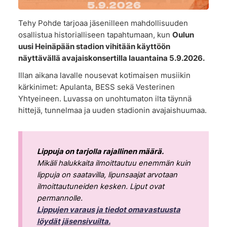
Tehy Pohde tarjoaa jäsenilleen mahdollisuuden
osallistua historialliseen tapahtumaan, kun
Oulun
uusi Heinäpään stadion vihitään käyttöön
näyttävällä avajaiskonsertilla lauantaina 5.9.2026.
Illan aikana lavalle nousevat kotimaisen musiikin
kärkinimet: Apulanta, BESS sekä Vesterinen
Yhtyeineen. Luvassa on unohtumaton ilta täynnä
hittejä, tunnelmaa ja uuden stadionin avajaishuumaa.
Lippuja on tarjolla rajallinen määrä.
Mikäli halukkaita ilmoittautuu enemmän kuin
lippuja on saatavilla, lipunsaajat arvotaan
ilmoittautuneiden kesken. Liput ovat
permannolle.
Lippujen varaus ja tiedot omavastuusta
löydät jäsensivuilta.