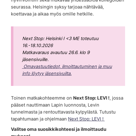
hyvinvointiin sekä mukavaa yhdessäoloa kollegoiden
seurassa. Helsingin syksy tarjoaa nähtävää,
koettavaa ja aikaa myös omille hetkille.
Next Stop: Helsinki I <3 ME toteutuu
16.-18.10.2026
Matkavaraus avautuu 26.6. klo 9
jäsensivuille.
Omavastuutiedot, ilmoittautuminen ja muu
info löytyy jäsensivuilta.
Toinen matkakohteemme on
Next Stop: LEVI !
, jossa
pääset nauttimaan Lapin luonnosta, Levin
tunnelmasta ja rentouttavasta kylpylästä. Tutustu
tapahtumaan ja ohjelmaan
Next Stop: LEVI !
Valitse oma suosikkikohteesi ja ilmoittaudu