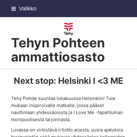
Siirry
Valikko
sivun
sisältöön
Tehyn Pohteen
ammattiosasto
Next stop: Helsinki I <3 ME
Tehy Pohde suuntaa lokakuussa Helsinkiin! Tule
mukaan inspiroivalle matkalle, jossa pääset
nauttimaan yhdessäolosta ja I Love Me -tapahtuman
monipuolisesta tarjonnasta.
Luvassa on virkistävä irtiotto arjesta, uusia ajatuksia