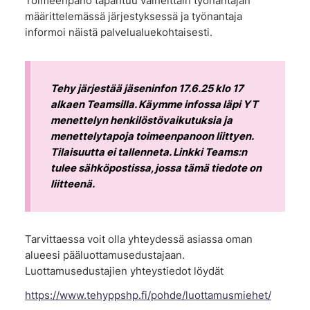
Toimeenpano tapahtuu vaiheittain työnantajan
määrittelemässä järjestyksessä ja työnantaja
informoi näistä palvelualuekohtaisesti.
Tehy järjestää jäseninfon 17.6.25 klo 17
alkaen Teamsilla. Käymme infossa läpi YT
menettelyn henkilöstövaikutuksia ja
menettelytapoja toimeenpanoon liittyen.
Tilaisuutta ei tallenneta. Linkki Teams:n
tulee sähköpostissa, jossa tämä tiedote on
liitteenä.
Tarvittaessa voit olla yhteydessä asiassa oman
alueesi pääluottamusedustajaan.
Luottamusedustajien yhteystiedot löydät
https://www.tehyppshp.fi/pohde/luottamusmiehet/