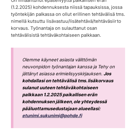
On ilmaantunut epäselvyyttä paikallisen erän
(1.2.2025) kohdennuksesta niissä tapauksissa, jossa
työntekijän palkassa on ollut erillinen tehtävälisä tms.
nimellä kutsuttu lisävastuu/lisätehtävä/tehtäväsiirto
korvaus. Työnantaja on sulauttanut osan
tehtävälisistä tehtäväkohtaiseen palkkaan.
Olemme käyneet asiasta välittömän
neuvonpidon työnantajan kanssa ja Tehy on
jättänyt asiassa erimielisyyskirjauksen.
Jos
kohdallasi on tehtävälisä tms. lisäkorvaus
sulanut uuteen tehtäväkohtaiseen
palkkaan 1.2.2025 paikallisen erän
kohdennuksen jälkeen, ole yhteydessä
pääluottamusedustajaan alueellasi:
etunimi.sukunimi@pohde.fi