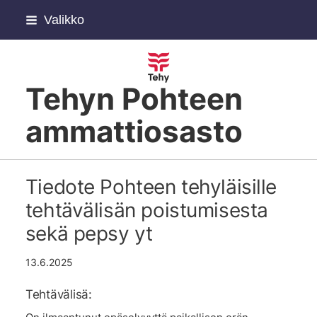
Siirry
Valikko
sivun
sisältöön
Tehyn Pohteen
ammattiosasto
Tiedote Pohteen tehyläisille
tehtävälisän poistumisesta
sekä pepsy yt
13.6.2025
Tehtävälisä: