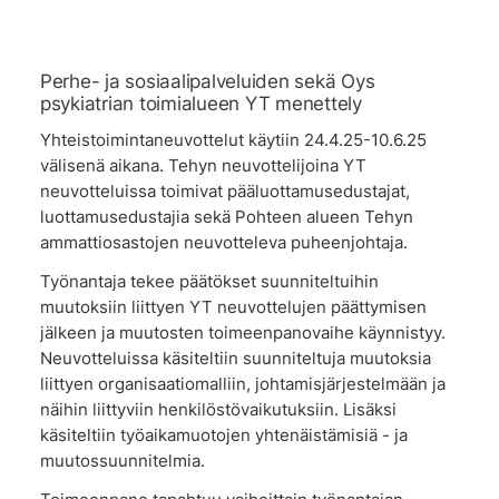
Perhe- ja sosiaalipalveluiden sekä Oys
psykiatrian toimialueen YT menettely
Yhteistoimintaneuvottelut käytiin 24.4.25-10.6.25
välisenä aikana. Tehyn neuvottelijoina YT
neuvotteluissa toimivat pääluottamusedustajat,
luottamusedustajia sekä Pohteen alueen Tehyn
ammattiosastojen neuvotteleva puheenjohtaja.
Työnantaja tekee päätökset suunniteltuihin
muutoksiin liittyen YT neuvottelujen päättymisen
jälkeen ja muutosten toimeenpanovaihe käynnistyy.
Neuvotteluissa käsiteltiin suunniteltuja muutoksia
liittyen organisaatiomalliin, johtamisjärjestelmään ja
näihin liittyviin henkilöstövaikutuksiin. Lisäksi
käsiteltiin työaikamuotojen yhtenäistämisiä - ja
muutossuunnitelmia.