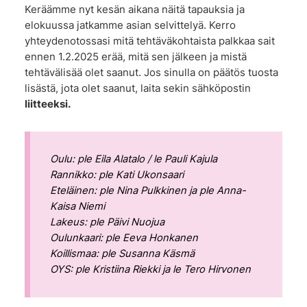
Keräämme nyt kesän aikana näitä tapauksia ja
elokuussa jatkamme asian selvittelyä. Kerro
yhteydenotossasi mitä tehtäväkohtaista palkkaa sait
ennen 1.2.2025 erää, mitä sen jälkeen ja mistä
tehtävälisää olet saanut. Jos sinulla on päätös tuosta
lisästä, jota olet saanut, laita sekin sähköpostin
liitteeksi.
Oulu: ple Eila Alatalo / le Pauli Kajula
Rannikko: ple Kati Ukonsaari
Eteläinen: ple Nina Pulkkinen ja ple Anna-
Kaisa Niemi
Lakeus: ple Päivi Nuojua
Oulunkaari: ple Eeva Honkanen
Koillismaa: ple Susanna Käsmä
OYS: ple Kristiina Riekki ja le Tero Hirvonen