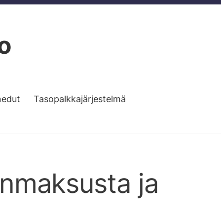
o
nedut
Tasopalkkajärjestelmä
anmaksusta ja