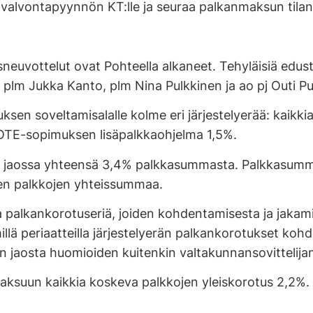
a valvontapyynnön KT:lle ja seuraa palkanmaksun tila
lisneuvottelut ovat Pohteella alkaneet. Tehyläisiä ed
 plm Jukka Kanto, plm Nina Pulkkinen ja ao pj Outi Pu
en soveltamisalalle kolme eri järjestelyerää: kaikk
 SOTE-sopimuksen lisäpalkkaohjelma 1,5%.
is jaossa yhteensä 3,4% palkkasummasta. Palkkasummal
ien palkkojen yhteissummaa.
uja palkankorotuseriä, joiden kohdentamisesta ja jakami
illä periaatteilla järjestelyerän palkankorotukset koh
 jaosta huomioiden kuitenkin valtakunnansovittelija
 maksuun kaikkia koskeva palkkojen yleiskorotus 2,2%.