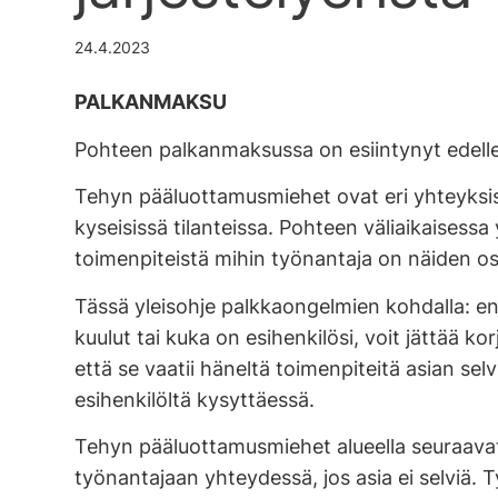
24.4.2023
PALKANMAKSU
Pohteen palkanmaksussa on esiintynyt edelleen
Tehyn pääluottamusmiehet ovat eri yhteyksiss
kyseisissä tilanteissa. Pohteen väliaikaisessa
toimenpiteistä mihin työnantaja on näiden os
Tässä yleisohje palkkaongelmien kohdalla: en
kuulut tai kuka on esihenkilösi, voit jättää 
että se vaatii häneltä toimenpiteitä asian sel
esihenkilöltä kysyttäessä.
Tehyn pääluottamusmiehet alueella seuraavat e
työnantajaan yhteydessä, jos asia ei selviä.