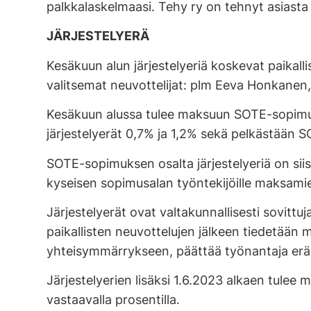
palkkalaskelmaasi. Tehy ry on tehnyt asiast
JÄRJESTELYERÄ
Kesäkuun alun järjestelyeriä koskevat paikal
valitsemat neuvottelijat: plm Eeva Honkanen,
Kesäkuun alussa tulee maksuun SOTE-sopimuks
järjestelyerät 0,7% ja 1,2% sekä pelkästään
SOTE-sopimuksen osalta järjestelyeriä on si
kyseisen sopimusalan työntekijöille maksam
Järjestelyerät ovat valtakunnallisesti sovitt
paikallisten neuvottelujen jälkeen tiedetään m
yhteisymmärrykseen, päättää työnantaja erän
Järjestelyerien lisäksi 1.6.2023 alkaen tulee
vastaavalla prosentilla.