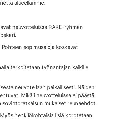
nnetta alueellamme.
ustavat neuvotteluissa RAKE-ryhmän
oskari.
ia Pohteen sopimusaloja koskevat
la tarkoitetaan työnantajan kaikille
sesta neuvotellaan paikallisesti. Näiden
dentuvat. Mikäli neuvotteluissa ei päästä
n sovintoratkaisun mukaiset reunaehdot.
 Myös henkilökohtaisia lisiä korotetaan