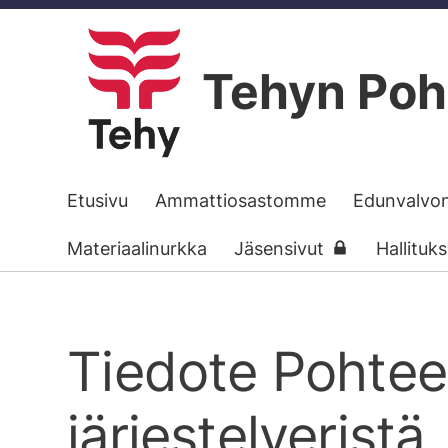
Siirry
sivun
Tehyn Poh
sisältöön
Etusivu
Ammattiosastomme
Edunvalvo
Materiaalinurkka
Jäsensivut
Hallituk
Tiedote Pohteen
järjestelyeristä