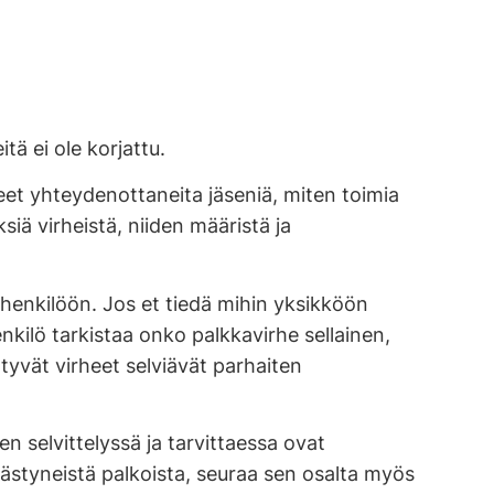
ä ei ole korjattu.
eet yhteydenottaneita jäseniä, miten toimia
siä virheistä, niiden määristä ja
ihenkilöön. Jos et tiedä mihin yksikköön
nkilö tarkistaa onko palkkavirhe sellainen,
ttyvät virheet selviävät parhaiten
n selvittelyssä ja tarvittaessa ovat
västyneistä palkoista, seuraa sen osalta myös