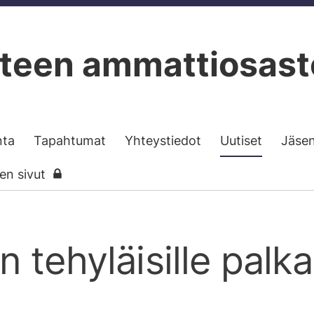
teen ammattiosast
nta
Tapahtumat
Yhteystiedot
Uutiset
Jäse
sen sivut
 tehyläisille palk