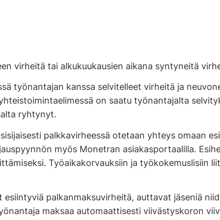
 virheitä tai alkukuukausien aikana syntyneitä virheit
ä työnantajan kanssa selvitelleet virheitä ja neuvon
 yhteistoimintaelimessä on saatu työnantajalta selvityk
alta ryhtynyt.
sisijaisesti palkkavirheessä otetaan yhteys omaan es
korjauspyynnön myös Monetran asiakasportaalilla. Esihe
vittämiseksi. Työaikakorvauksiin ja työkokemuslisiin lii
siintyviä palkanmaksuvirheitä, auttavat jäseniä niide
 Työnantaja maksaa automaattisesti viivästyskoron vii