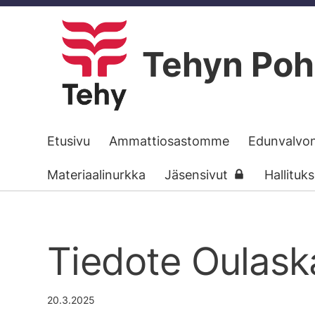
Siirry
sivun
Tehyn Poh
sisältöön
Etusivu
Ammattiosastomme
Edunvalvo
Materiaalinurkka
Jäsensivut
Hallituk
Tiedote Oulaska
20.3.2025