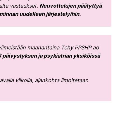
jalta vastaukset.
Neuvottelujen päätyttyä
iminnan uudelleen järjestelyihin.
n viimeistään maanantaina Tehy PPSHP ao
 päivystyksen ja psykiatrian yksiköissä
valla viikolla, ajankohta ilmoitetaan