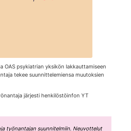
ja OAS psykiatrian yksikön lakkauttamiseen
önantaja tekee suunnittelemiensa muutoksien
yönantaja järjesti henkilöstöinfon YT
htoja työnantajan suunnitelmiin. Neuvottelut