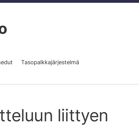
o
nedut
Tasopalkkajärjestelmä
teluun liittyen