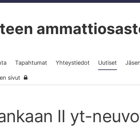
teen ammattiosast
nta
Tapahtumat
Yhteystiedot
Uutiset
Jäse
sen sivut
nkaan II yt-neuvot