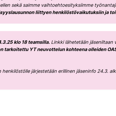
kustellen sekä saimme vaihtoehtoesityksiimme työnanta
isyyslausunnon liittyen henkilöstövaikutuksiin ja to
.3.25 klo 18 teamsilla.
Linkki lähetetään jäseniltaa
on tarkoitettu YT neuvottelun kohteena olleiden OAS
nkilöstölle järjestetään erillinen jäseninfo 24.3. alka