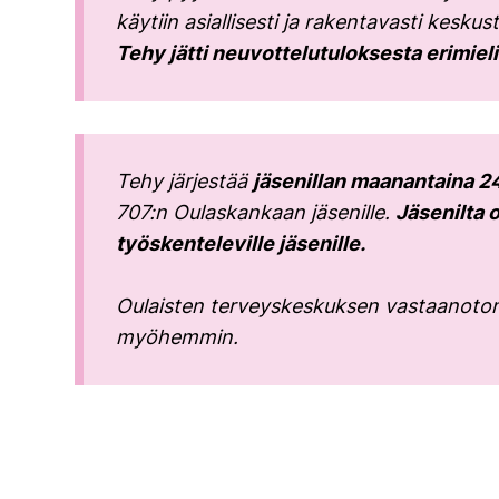
käytiin asiallisesti ja rakentavasti kes
Tehy jätti neuvottelutuloksesta erimiel
Tehy järjestää
jäsenillan maanantaina 24
707:n Oulaskankaan jäsenille.
Jäsenilta 
työskenteleville jäsenille.
Oulaisten terveyskeskuksen vastaanoton he
myöhemmin.