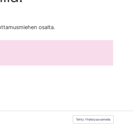
uottamusmiehen osalta.
Tehty Yhdistysavaimella