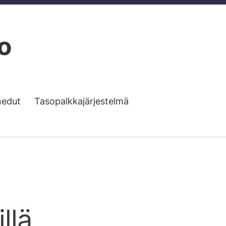
o
nedut
Tasopalkkajärjestelmä
llä.