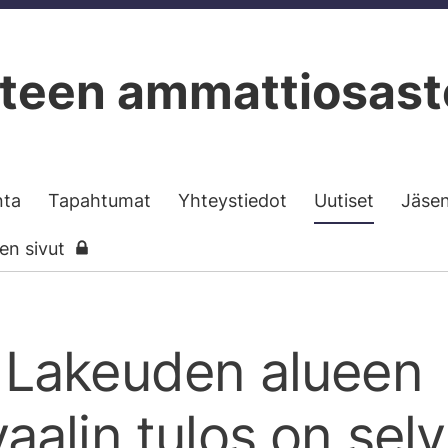
teen ammattiosast
nta
Tapahtumat
Yhteystiedot
Uutiset
Jäse
sen sivut
 Lakeuden alueen
alin tulos on selvi