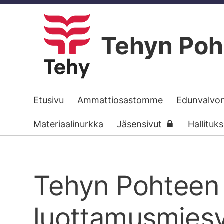
Siirry
sivun
Tehyn Poh
sisältöön
Etusivu
Ammattiosastomme
Edunvalvo
Materiaalinurkka
Jäsensivut
Hallituk
Tehyn Pohteen
luottamusmiesva