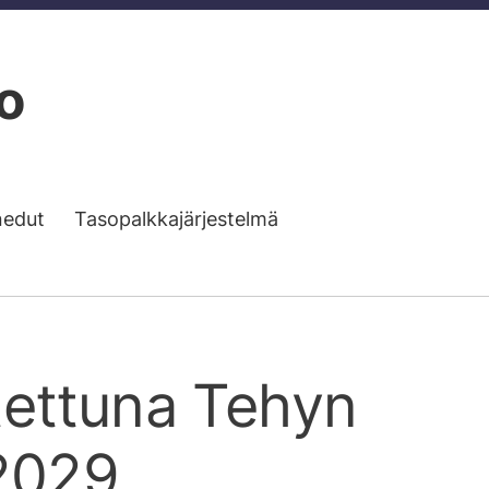
o
nedut
Tasopalkkajärjestelmä
tettuna Tehyn
2029