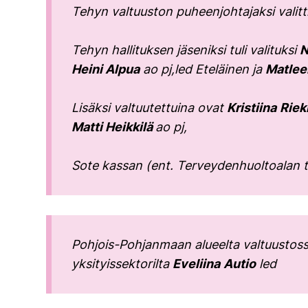
Tehyn valtuuston puheenjohtajaksi valitt
Tehyn hallituksen jäseniksi tuli valituksi
N
Heini Alpua
ao pj,led Eteläinen ja
Matlee
Lisäksi valtuutettuina ovat
Kristiina
Riek
Matti Heikkilä
ao pj,
Sote kassan (ent. Terveydenhuoltoalan t
Pohjois-Pohjanmaan alueelta valtuustoss
yksityissektorilta
Eveliina
Autio
led