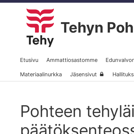
Siirry
sivun
Tehyn Poh
sisältöön
Etusivu
Ammattiosastomme
Edunvalvo
Materiaalinurkka
Jäsensivut
Hallituk
Pohteen tehylä
päätöksenteos