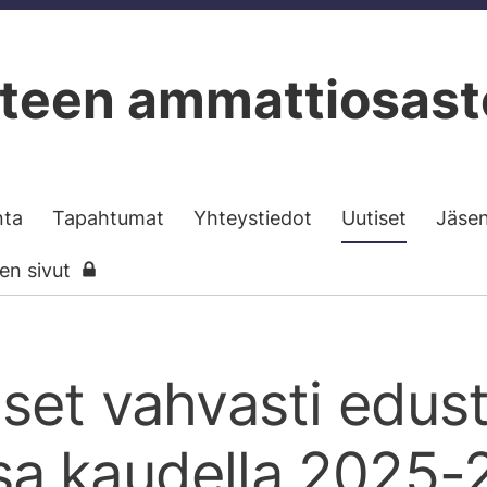
teen ammattiosast
nta
Tapahtumat
Yhteystiedot
Uutiset
Jäse
sen sivut
iset vahvasti edus
sa kaudella 2025-