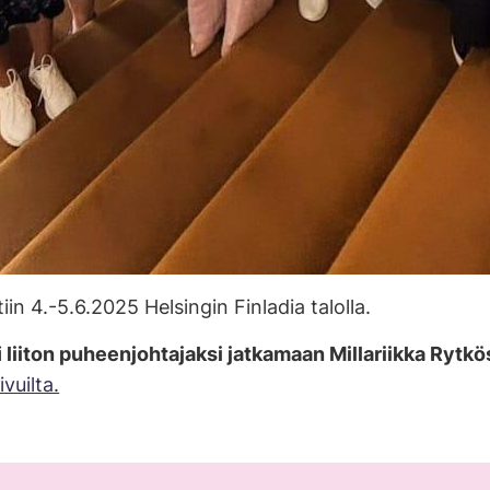
n 4.-5.6.2025 Helsingin Finladia talolla.
i
liiton puheenjohtajaksi jatkamaan Millariikka Rytk
vuilta.