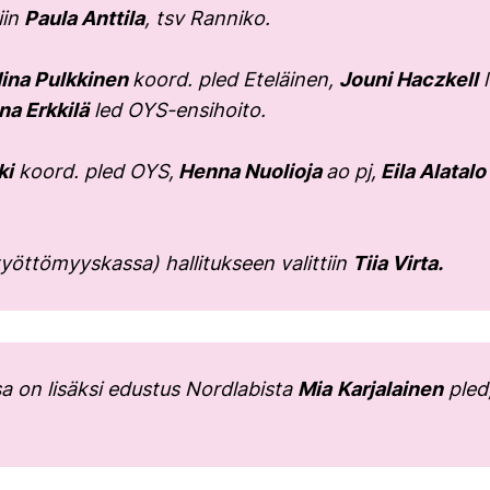
iin
Paula Anttila
, tsv Ranniko.
ina Pulkkinen
koord. pled Eteläinen,
Jouni Haczkell
l
na Erkkilä
led OYS-ensihoito.
ki
koord. pled OYS,
Henna Nuolioja
ao pj,
Eila Alatalo
yöttömyyskassa) hallitukseen valittiin
Tiia Virta.
a on lisäksi edustus Nordlabista
Mia
Karjalainen
pled