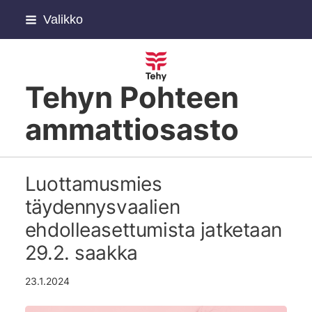
Siirry
Valikko
sivun
sisältöön
Tehyn Pohteen
ammattiosasto
Luottamusmies
täydennysvaalien
ehdolleasettumista jatketaan
29.2. saakka
23.1.2024